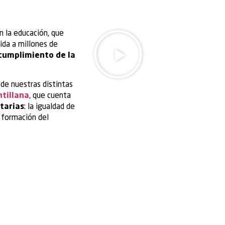
 la educación, que
ida a millones de
cumplimiento de la
de nuestras distintas
tillana
, que cuenta
itarias
: la igualdad de
a formación del
 Plan Director de
s de aplicación a
io del Grupo.