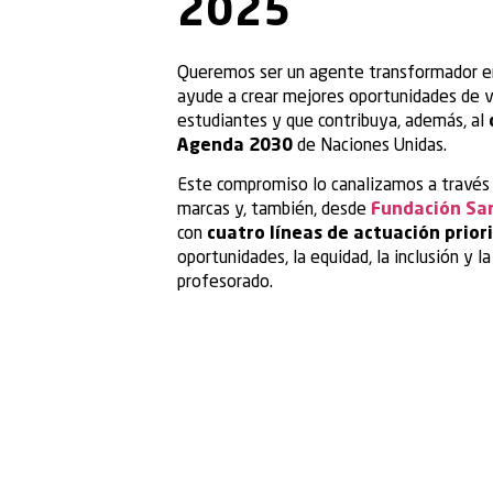
2025
Queremos ser un agente transformador en
ayude a crear mejores oportunidades de v
estudiantes y que contribuya, además, al
Agenda 2030
de Naciones Unidas.
Este compromiso lo canalizamos a través 
marcas y, también, desde
Fundación San
con
cuatro líneas de actuación prior
oportunidades, la equidad, la inclusión y l
profesorado.
Nuestra hoja de ruta en materia ESG es el
Sostenibilidad 2022-2025 de Prisa, que e
Santillana y al resto de unidades de negoc