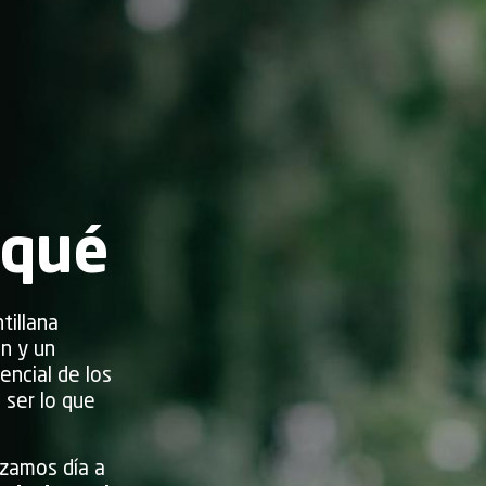
rqué
tillana
ón y un
encial de los
 ser lo que
zamos día a