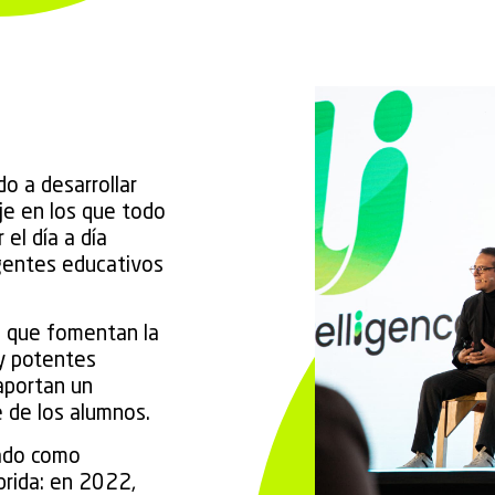
o a desarrollar
je en los que todo
 el día a día
agentes educativos
s que fomentan la
 y potentes
aportan un
e de los alumnos.
dado como
brida: en 2022,