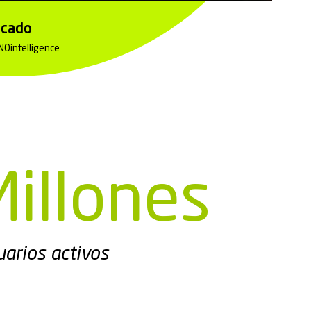
acado
NOintelligence
Millones
uarios activos