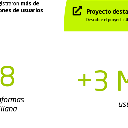
gistraron
más de
lones de usuarios
Proyecto dest
Descubre el proyecto U
8
+
3
 
aformas
us
illana