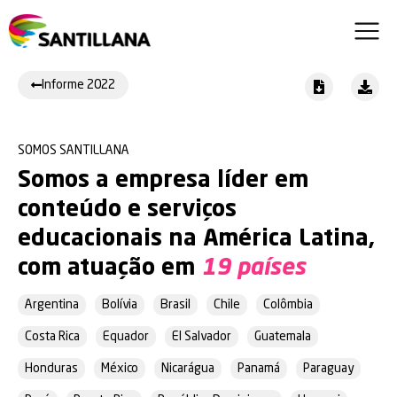
Informe 2022
SOMOS SANTILLANA
Somos a empresa líder em
conteúdo e serviços
educacionais na América Latina,
com atuação em
19 países
Argentina
Bolívia
Brasil
Chile
Colômbia
Costa Rica
Equador
El Salvador
Guatemala
Honduras
México
Nicarágua
Panamá
Paraguay