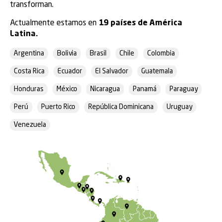
transforman.
Actualmente estamos en
19 países de América
Latina.
Argentina
Bolivia
Brasil
Chile
Colombia
Costa Rica
Ecuador
El Salvador
Guatemala
Honduras
México
Nicaragua
Panamá
Paraguay
Perú
Puerto Rico
República Dominicana
Uruguay
Venezuela